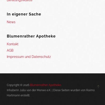
Beratungsvideos
In eigener Sache
News
Blumenrather Apotheke
Kontakt
AGB
Impressum und Datenschutz
Copyright © 2026
Blumenrather Apotheke
.
Inhaberin Julia van der Merwe e.K. | Diese Seiten wurden von Raimo
Hartmann erstellt.