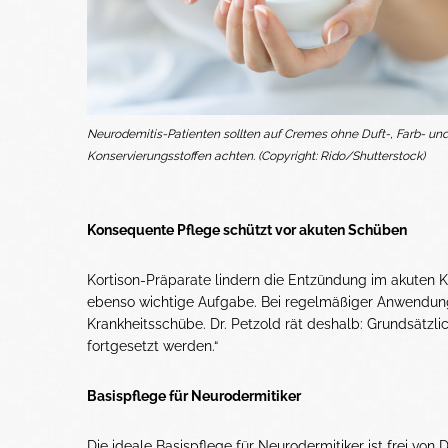
Neurodemitis-Patienten sollten auf Cremes ohne Duft-, Farb- un
Konservierungsstoffen achten. (Copyright: Rido/Shutterstock)
Konsequente Pflege schützt vor akuten Schüben
Kortison-Präparate lindern die Entzündung im akuten K
ebenso wichtige Aufgabe. Bei regelmäßiger Anwendung
Krankheitsschübe. Dr. Petzold rät deshalb: Grundsätzl
fortgesetzt werden.“
Basispflege für Neurodermitiker
Die ideale Basispflege für Neurodermitiker ist frei vo