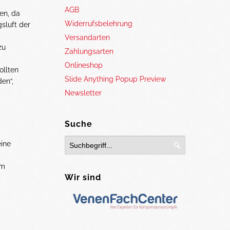
AGB
en, da
Widerrufsbelehrung
sluft der
Versandarten
zu
Zahlungsarten
Onlineshop
ollten
Slide Anything Popup Preview
en“,
Newsletter
Suche
eine
um
Wir sind