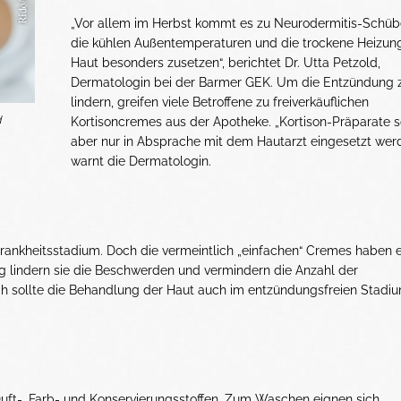
„Vor allem im Herbst kommt es zu Neurodermitis-Schüb
die kühlen Außentemperaturen und die trockene Heizung
Haut besonders zusetzen“, berichtet Dr. Utta Petzold,
Dermatologin bei der Barmer GEK. Um die Entzündung 
lindern, greifen viele Betroffene zu freiverkäuflichen
d
Kortisoncremes aus der Apotheke. „Kortison-Präparate s
aber nur in Absprache mit dem Hautarzt eingesetzt werd
warnt die Dermatologin.
rankheitsstadium. Doch die vermeintlich „einfachen“ Cremes haben 
 lindern sie die Beschwerden und vermindern die Anzahl der
ich sollte die Behandlung der Haut auch im entzündungsfreien Stadi
n Duft-, Farb- und Konservierungsstoffen. Zum Waschen eignen sich