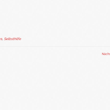
ws
,
Selbsthilfe
Nächs