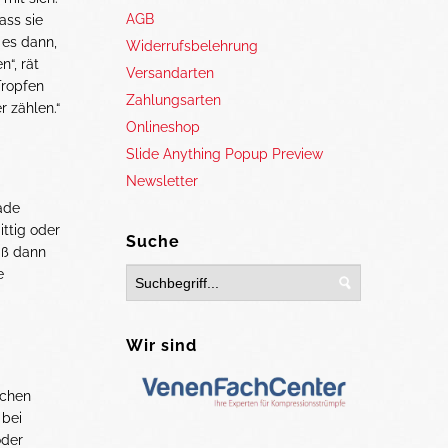
AGB
ass sie
 es dann,
Widerrufsbelehrung
n“, rät
Versandarten
Tropfen
Zahlungsarten
r zählen.“
Onlineshop
Slide Anything Popup Preview
Newsletter
ade
ittig oder
Suche
iß dann
e
Wir sind
ichen
 bei
oder