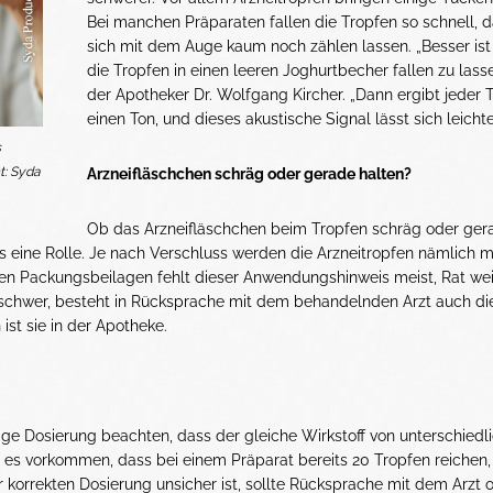
Bei manchen Präparaten fallen die Tropfen so schnell, d
sich mit dem Auge kaum noch zählen lassen. „Besser ist
die Tropfen in einen leeren Joghurtbecher fallen zu lasse
der Apotheker Dr. Wolfgang Kircher. „Dann ergibt jeder 
einen Ton, und dieses akustische Signal lässt sich leichte
s
t: Syda
Arzneifläschchen schräg oder gerade halten?
Ob das Arzneifläschchen beim Tropfen schräg oder ger
lls eine Rolle. Je nach Verschluss werden die Arzneitropfen nämlich m
en Packungsbeilagen fehlt dieser Anwendungshinweis meist, Rat we
 schwer, besteht in Rücksprache mit dem behandelnden Arzt auch di
ist sie in der Apotheke.
ge Dosierung beachten, dass der gleiche Wirkstoff von unterschiedl
ann es vorkommen, dass bei einem Präparat bereits 20 Tropfen reichen,
 korrekten Dosierung unsicher ist, sollte Rücksprache mit dem Arzt 