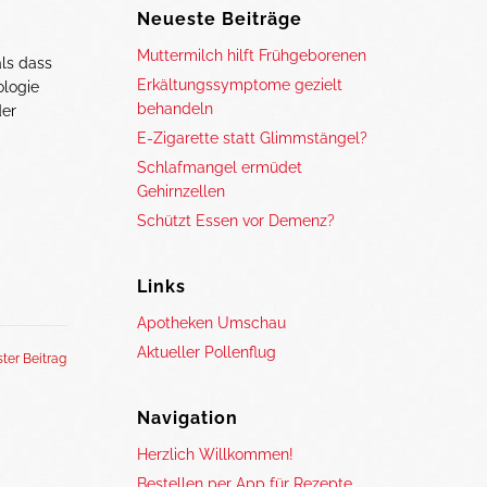
Neueste Beiträge
Muttermilch hilft Frühgeborenen
als dass
Erkältungssymptome gezielt
ologie
behandeln
der
E-Zigarette statt Glimmstängel?
Schlafmangel ermüdet
Gehirnzellen
Schützt Essen vor Demenz?
Links
Apotheken Umschau
Aktueller Pollenflug
ter Beitrag
Navigation
Herzlich Willkommen!
Bestellen per App für Rezepte