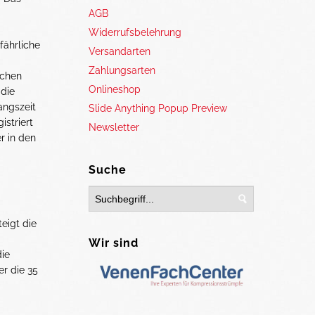
AGB
Widerrufsbelehrung
fährliche
Versandarten
Zahlungsarten
schen
Onlineshop
 die
angszeit
Slide Anything Popup Preview
istriert
Newsletter
r in den
Suche
eigt die
Wir sind
die
r die 35