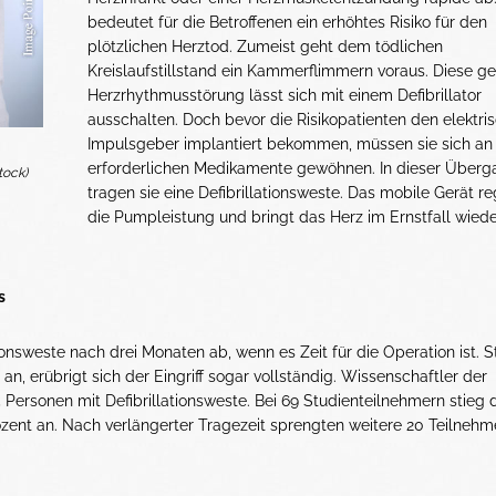
bedeutet für die Betroffenen ein erhöhtes Risiko für den
plötzlichen Herztod. Zumeist geht dem tödlichen
Kreislaufstillstand ein Kammerflimmern voraus. Diese ge
Herzrhythmusstörung lässt sich mit einem Defibrillator
ausschalten. Doch bevor die Risikopatienten den elektri
Impulsgeber implantiert bekommen, müssen sie sich an
erforderlichen Medikamente gewöhnen. In dieser Überg
tock)
tragen sie eine Defibrillationsweste. Das mobile Gerät reg
die Pumpleistung und bringt das Herz im Ernstfall wiede
s
onsweste nach drei Monaten ab, wenn es Zeit für die Operation ist. St
an, erübrigt sich der Eingriff sogar vollständig. Wissenschaftler der
rsonen mit Defibrillationsweste. Bei 69 Studienteilnehmern stieg 
ent an. Nach verlängerter Tragezeit sprengten weitere 20 Teilnehme