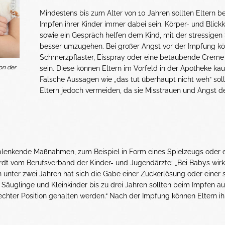
Mindestens bis zum Alter von 10 Jahren sollten Eltern b
Impfen ihrer Kinder immer dabei sein. Körper- und Blick
sowie ein Gespräch helfen dem Kind, mit der stressigen 
besser umzugehen. Bei großer Angst vor der Impfung kö
Schmerzpflaster, Eisspray oder eine betäubende Creme 
on der
sein. Diese können Eltern im Vorfeld in der Apotheke kau
Falsche Aussagen wie „das tut überhaupt nicht weh“ sol
Eltern jedoch vermeiden, da sie Misstrauen und Angst d
blenkende Maßnahmen, zum Beispiel in Form eines Spielzeugs oder 
ardt vom Berufsverband der Kinder- und Jugendärzte: „Bei Babys wirk
n unter zwei Jahren hat sich die Gabe einer Zuckerlösung oder einer
 Säuglinge und Kleinkinder bis zu drei Jahren sollten beim Impfen a
chter Position gehalten werden.“ Nach der Impfung können Eltern ih