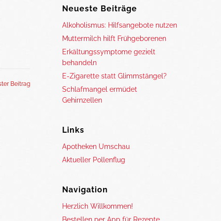
Neueste Beiträge
Alkoholismus: Hilfsangebote nutzen
Muttermilch hilft Frühgeborenen
Erkältungssymptome gezielt
behandeln
E-Zigarette statt Glimmstängel?
ter Beitrag
Schlafmangel ermüdet
Gehirnzellen
Links
Apotheken Umschau
Aktueller Pollenflug
Navigation
Herzlich Willkommen!
Bestellen per App für Rezepte