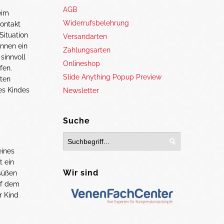
AGB
eim
Widerrufsbelehrung
kontakt
Situation
Versandarten
nnen ein
Zahlungsarten
sinnvoll
Onlineshop
fen.
Slide Anything Popup Preview
lten
es Kindes
Newsletter
Suche
eines
t ein
Wir sind
 süßen
uf dem
r Kind