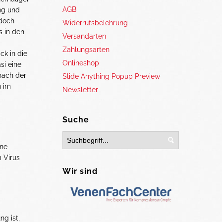
AGB
ng und
edoch
Widerrufsbelehrung
s in den
Versandarten
Zahlungsarten
ck in die
Onlineshop
si eine
 nach der
Slide Anything Popup Preview
h im
Newsletter
Suche
ine
m Virus
Wir sind
g ist,