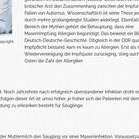
britischer Arzt den Zusammenhang zwischen der Impfu
Fällen von Autismus. Wissenschaftlich ist seine These j
durch mehre großangelegte Studien widerlegt. Ebenfall
Bereich der Mythen gehört die Behauptung, dass eine
Masernimpfung Allergien begünstigt. Das beweist ein Bli
Deutsch-Deutsche-Geschichte. Obgleich in der DDR qua
pyright:
Impfpflicht bestand, kam es kaum zu Allergien. Erst als
Wiedervereinigung die Impfquote zurückging, stieg auc
Osten die Zahl der Allergiker.
t. Noch Jahrzehnte nach erfolgreich überstandener Infektion droht e
olgen dieser Art ist umso höher, je früher sich die Patienten mit de
ündung zu erkranken besteht für Säuglinge.
er Muttermilch den Säugling vor einer Maserninfektion. Voraussetzun