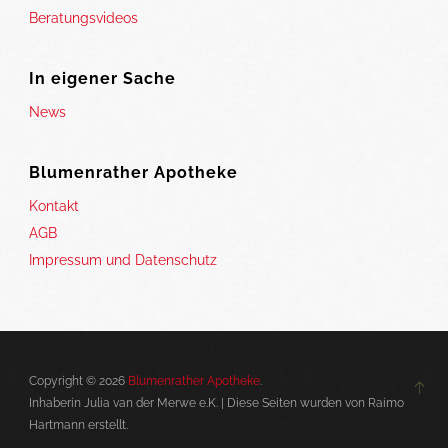
Beratungsvideos
In eigener Sache
News
Blumenrather Apotheke
Kontakt
AGB
Impressum und Datenschutz
Copyright © 2026
Blumenrather Apotheke
.
Inhaberin Julia van der Merwe e.K. | Diese Seiten wurden von Raimo
Hartmann erstellt.