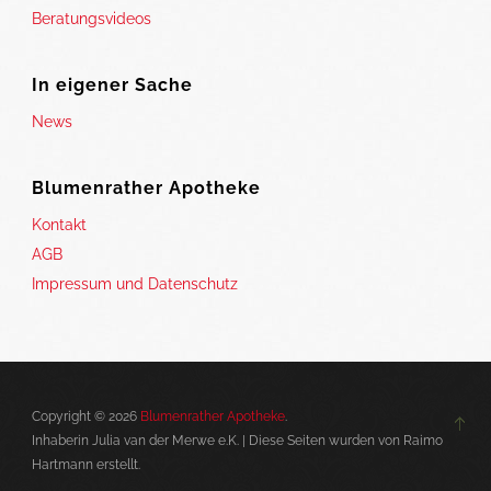
Beratungsvideos
In eigener Sache
News
Blumenrather Apotheke
Kontakt
AGB
Impressum und Datenschutz
Copyright © 2026
Blumenrather Apotheke
.
Inhaberin Julia van der Merwe e.K. | Diese Seiten wurden von Raimo
Hartmann erstellt.