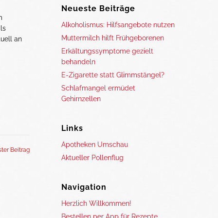
Neueste Beiträge
m
Alkoholismus: Hilfsangebote nutzen
ls
Muttermilch hilft Frühgeborenen
uell an
Erkältungssymptome gezielt
behandeln
E-Zigarette statt Glimmstängel?
Schlafmangel ermüdet
Gehirnzellen
Links
Apotheken Umschau
ter Beitrag
Aktueller Pollenflug
Navigation
Herzlich Willkommen!
Bestellen per App für Rezepte