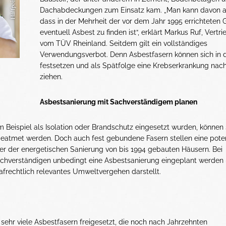
Dachabdeckungen zum Einsatz kam. „Man kann davon 
dass in der Mehrheit der vor dem Jahr 1995 errichteten
eventuell Asbest zu finden ist“, erklärt Markus Ruf, Vertri
vom TÜV Rheinland. Seitdem gilt ein vollständiges
Verwendungsverbot. Denn Asbestfasern können sich in 
festsetzen und als Spätfolge eine Krebserkrankung nach
ziehen.
Asbestsanierung mit Sachverständigem planen
eispiel als Isolation oder Brandschutz eingesetzt wurden, können 
geatmet werden. Doch auch fest gebundene Fasern stellen eine poten
r der energetischen Sanierung von bis 1994 gebauten Häusern. Bei
 Sachverständigen unbedingt eine Asbestsanierung eingeplant werden
afrechtlich relevantes Umweltvergehen darstellt.
ehr viele Asbestfasern freigesetzt, die noch nach Jahrzehnten