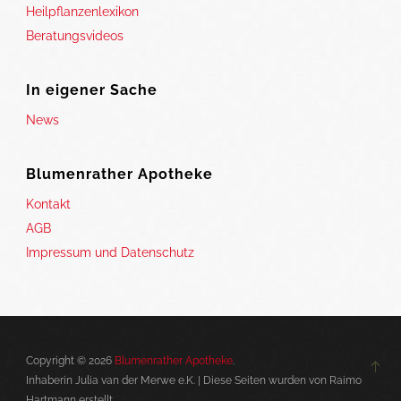
Heilpflanzenlexikon
Beratungsvideos
In eigener Sache
News
Blumenrather Apotheke
Kontakt
AGB
Impressum und Datenschutz
Copyright © 2026
Blumenrather Apotheke
.
Inhaberin Julia van der Merwe e.K. | Diese Seiten wurden von Raimo
Hartmann erstellt.