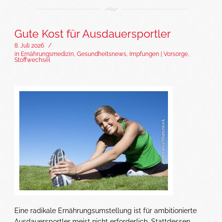
Gute Kost für Ausdauersportler
8. Juli 2026
/
in
Ernährungsmedizin
,
Gesundheitsnews
,
Impfungen | Vorsorge
,
Stoffwechsel
Eine radikale Ernährungsumstellung ist für ambitionierte
Ausdauersportler meist nicht erforderlich. Stattdessen