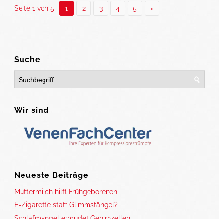
Seite 1 von 5
1
2
3
4
5
»
Suche
Wir sind
Neueste Beiträge
Muttermilch hilft Frühgeborenen
E-Zigarette statt Glimmstängel?
Schlafmangel ermüdet Gehirnzellen