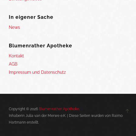
In eigener Sache
News
Blumenrather Apotheke
Kontakt
AGB
Impressum und Datenschutz
Copyright © 2026
Blumenrather Apotheke
.
Inhaberin Julia van der Merwe e.K. | Diese Seiten wurden von Raimo
Hartmann erstellt.