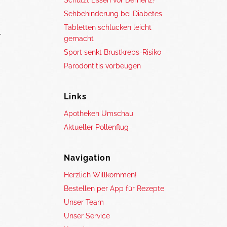
Schützt Essen vor Demenz?
Sehbehinderung bei Diabetes
Tabletten schlucken leicht
r
gemacht
Sport senkt Brustkrebs-Risiko
Parodontitis vorbeugen
Links
Apotheken Umschau
Aktueller Pollenflug
Navigation
Herzlich Willkommen!
Bestellen per App für Rezepte
g
Unser Team
Unser Service