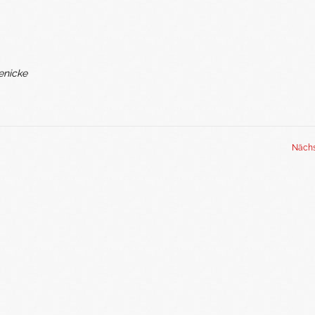
enicke
Nächs