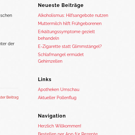
Neueste Beiträge
ischen
Alkoholismus: Hilfsangebote nutzen
Muttermilch hilft Frühgeborenen
Erkältungssymptome gezielt
behandeln
ter der
E-Zigarette statt Glimmstängel?
Schlafmangel ermüdet
Gehirnzellen
Links
Apotheken Umschau
ter Beitrag
Aktueller Pollenflug
Navigation
Herzlich Willkommen!
Bestellen per App für Rezepte