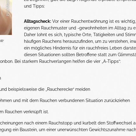
und Tipps:
Alltagscheck:
Vor einer Rauchentwöhnung ist es wichtig,
eigenen Rauchmuster und -gewohnheiten im Alltag zu e
Daher lohnt es sich, typische Orte, Tätigkeiten und St
otr
häufigen Rauchens herauszufinden, um zu verstehen, inw
ein mögliches Hindernis für ein rauchfreies Leben darstel
diesen Situationen sollten Betroffene statt zum Glimmst
onbon. Bei starkem Rauchverlangen helfen die vier „A-Tipps“:
n
und beispielsweise die „Raucherecke“ meiden
nehmen und mit dem Rauchen verbundenen Situation zurückziehen
m Rauchen verknüpft ist.
heinungen nach einem Rauchstopp und kurbelt den Stoffwechsel a
egung ein Baustein, um einer unerwünschten Gewichtszunahme nac