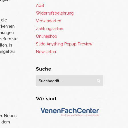
AGB
Widerrufsbelehrung
 die
Versandarten
rkennen.
Zahlungsarten
immungen
Onlineshop
iefern sie
Slide Anything Popup Preview
len. In
ängel zu
Newsletter
Suche
Wir sind
n. Neben
h dem