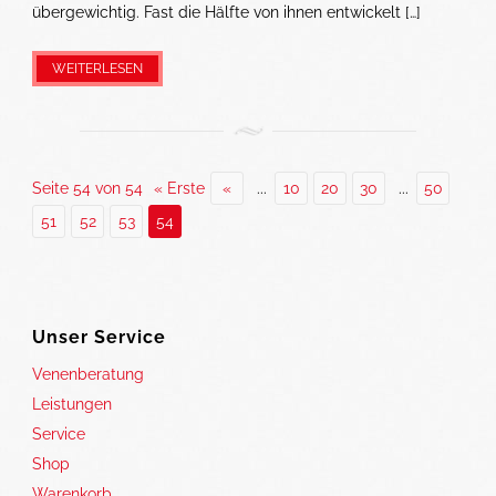
übergewichtig. Fast die Hälfte von ihnen entwickelt […]
WEITERLESEN
Seite 54 von 54
« Erste
«
...
10
20
30
...
50
51
52
53
54
Unser Service
Venenberatung
Leistungen
Service
Shop
Warenkorb