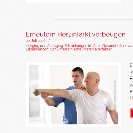
Erneutem Herzinfarkt vorbeugen
20. Juli 2026
/
in
Aging und Antiaging
,
Erkrankungen im Alter
,
Gesundheitsnews
Erkrankungen
,
Schulmedizinische Therapieverfahren
E
s
P
z
K
H