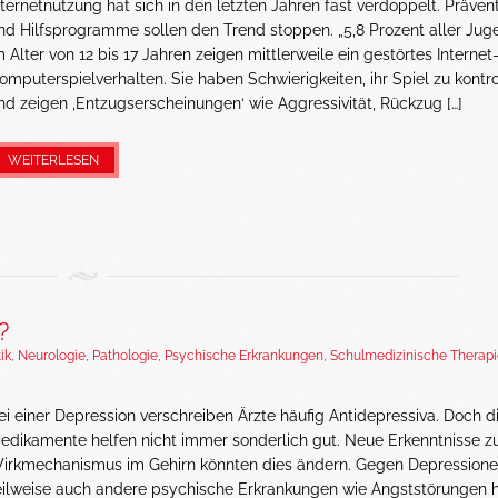
nternetnutzung hat sich in den letzten Jahren fast verdoppelt. Präven
nd Hilfsprogramme sollen den Trend stoppen. „5,8 Prozent aller Jug
m Alter von 12 bis 17 Jahren zeigen mittlerweile ein gestörtes Internet
omputerspielverhalten. Sie haben Schwierigkeiten, ihr Spiel zu kontro
nd zeigen ‚Entzugserscheinungen‘ wie Aggressivität, Rückzug […]
WEITERLESEN
?
ik
,
Neurologie
,
Pathologie
,
Psychische Erkrankungen
,
Schulmedizinische Therapi
ei einer Depression verschreiben Ärzte häufig Antidepressiva. Doch d
edikamente helfen nicht immer sonderlich gut. Neue Erkenntnisse 
irkmechanismus im Gehirn könnten dies ändern. Gegen Depressione
eilweise auch andere psychische Erkrankungen wie Angststörungen 