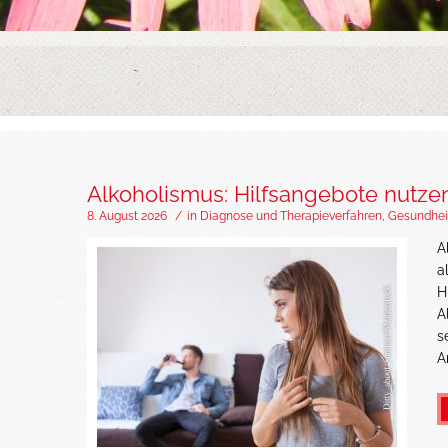
Alkoholismus: Hilfsangebote nutze
8. August 2026
/
in
Diagnose und Therapieverfahren
,
Gesundhei
A
a
H
A
s
A