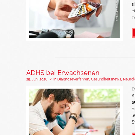
s
e
z
ADHS bei Erwachsenen
25. Juni 2026
/
in
Diagnoseverfahren
,
Gesundheitsnews
,
Neurol
D
K
a
b
l
S