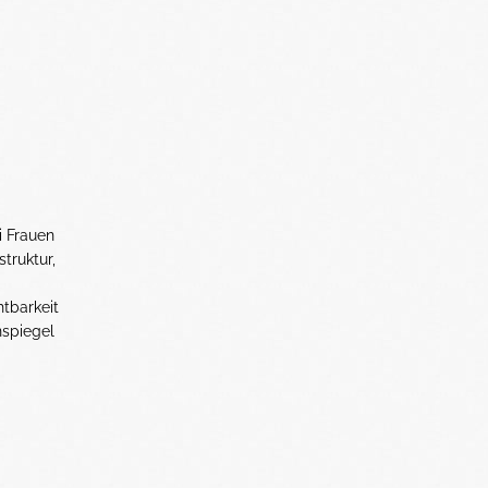
i Frauen
truktur,
htbarkeit
nspiegel