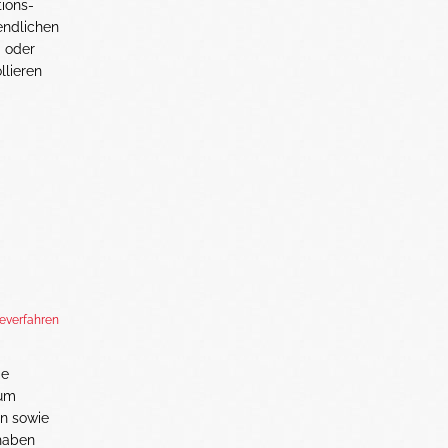
tions-
endlichen
- oder
llieren
everfahren
ie
zum
n sowie
haben