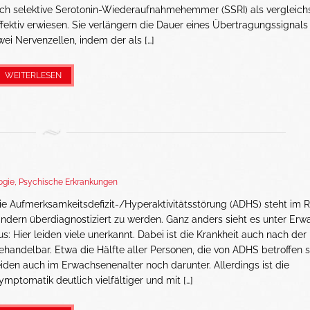
ich selektive Serotonin-Wiederaufnahmehemmer (SSRI) als vergleich
ffektiv erwiesen. Sie verlängern die Dauer eines Übertragungssignal
wei Nervenzellen, indem der als […]
WEITERLESEN
ogie
,
Psychische Erkrankungen
ie Aufmerksamkeitsdefizit-/Hyperaktivitätsstörung (ADHS) steht im R
indern überdiagnostiziert zu werden. Ganz anders sieht es unter Er
us: Hier leiden viele unerkannt. Dabei ist die Krankheit auch nach der
ehandelbar. Etwa die Hälfte aller Personen, die von ADHS betroffen s
eiden auch im Erwachsenenalter noch darunter. Allerdings ist die
ymptomatik deutlich vielfältiger und mit […]