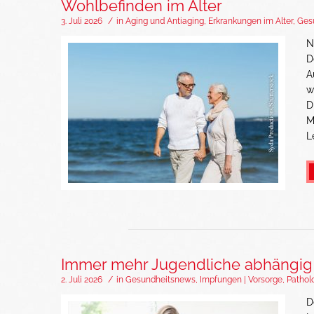
Wohlbefinden im Alter
3. Juli 2026
/
in
Aging und Antiaging
,
Erkrankungen im Alter
,
Ges
N
D
A
w
D
M
L
Immer mehr Jugendliche abhängig
2. Juli 2026
/
in
Gesundheitsnews
,
Impfungen | Vorsorge
,
Pathol
D