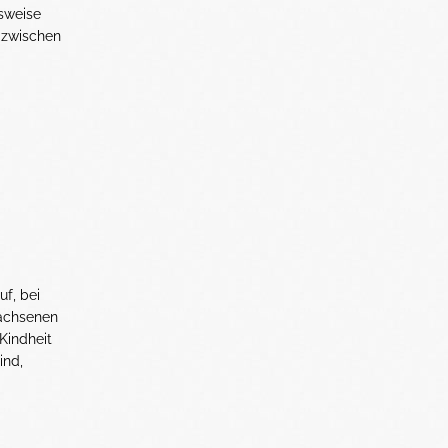
sweise
s zwischen
uf, bei
wachsenen
 Kindheit
ind,