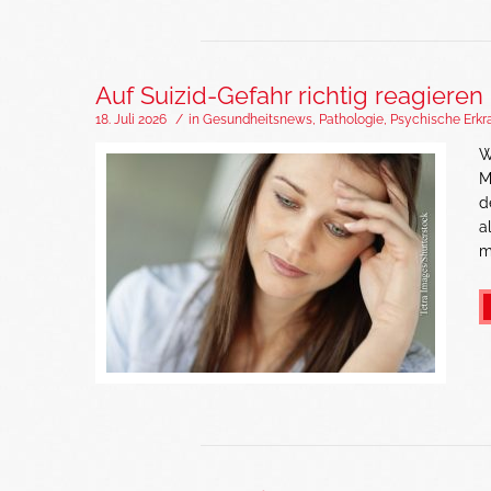
Auf Suizid-Gefahr richtig reagieren
18. Juli 2026
/
in
Gesundheitsnews
,
Pathologie
,
Psychische Erk
W
M
d
a
m