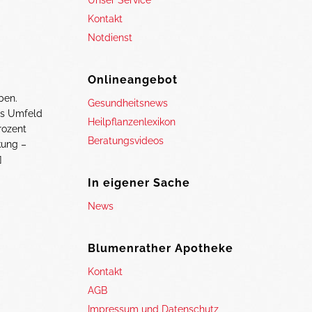
Unser Service
Kontakt
Notdienst
Onlineangebot
ben.
Gesundheitsnews
das Umfeld
Heilpflanzenlexikon
rozent
Beratungsvideos
kung –
]
In eigener Sache
News
Blumenrather Apotheke
Kontakt
AGB
Impressum und Datenschutz