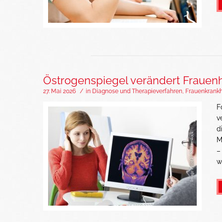
Östrogenspiegel verändert Frauenh
27. Mai 2026
/
in
Diagnose und Therapieverfahren
,
Frauenkrankh
F
v
d
M
–
w