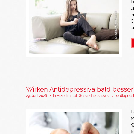
I
u
i
C
u
Wirken Antidepressiva bald besser
29. Juni 2026
/
in
Arzneimittel
,
Gesundheitsnews
,
Labordiagnost
B
M
W
t