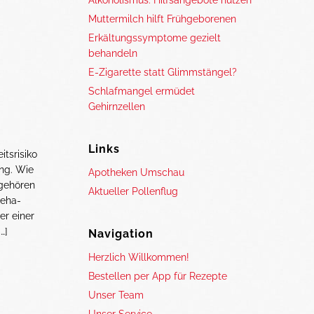
Alkoholismus: Hilfsangebote nutzen
Muttermilch hilft Frühgeborenen
Erkältungssymptome gezielt
behandeln
E-Zigarette statt Glimmstängel?
Schlafmangel ermüdet
Gehirnzellen
Links
itsrisiko
ung. Wie
Apotheken Umschau
 gehören
Aktueller Pollenflug
Reha-
er einer
…]
Navigation
Herzlich Willkommen!
Bestellen per App für Rezepte
Unser Team