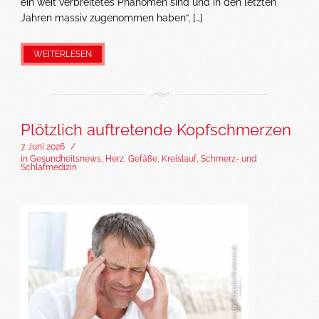
ein weit verbreitetes Phänomen sind und in den letzten
Jahren massiv zugenommen haben“, […]
WEITERLESEN
Plötzlich auftretende Kopfschmerzen
7. Juni 2026
/
in
Gesundheitsnews
,
Herz, Gefäße, Kreislauf
,
Schmerz- und
Schlafmedizin