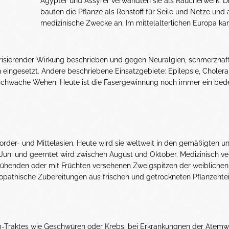
Ägypter und Assyrer verwandten sie als Räucherwerk. 
bauten die Pflanze als Rohstoff für Seile und Netze und 
medizinische Zwecke an. Im mittelalterlichen Europa k
phorisierender Wirkung beschrieben und gegen Neuralgien, schmerzhaf
eingesetzt. Andere beschriebene Einsatzgebiete: Epilepsie, Cholera
 schwache Wehen. Heute ist die Fasergewinnung noch immer ein bed
rder- und Mittelasien. Heute wird sie weltweit in den gemäßigten u
 Juni und geerntet wird zwischen August und Oktober. Medizinisch v
lühenden oder mit Früchten versehenen Zweigspitzen der weiblichen
opathische Zubereitungen aus frischen und getrockneten Pflanzentei
Traktes wie Geschwüren oder Krebs, bei Erkrankungnen der Atem