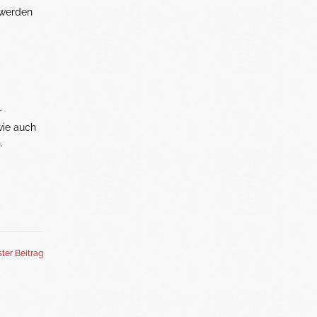
hwerden
r
wie auch
.
ter Beitrag