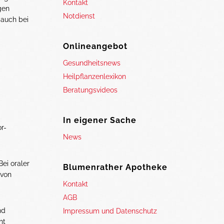
Kontakt
gen
Notdienst
 auch bei
Onlineangebot
Gesundheitsnews
Heilpflanzenlexikon
Beratungsvideos
In eigener Sache
r-
News
ei oraler
Blumenrather Apotheke
 von
Kontakt
AGB
nd
Impressum und Datenschutz
ht