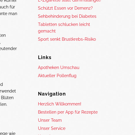
E-Zigarette statt Glimmstängel?
Die Römer
auch für
Schützt Essen vor Demenz?
annte man
Sehbehinderung bei Diabetes
Tabletten schlucken leicht
gemacht
ten
Sport senkt Brustkrebs-Risiko
,
eutender
Links
Apotheken Umschau
Aktueller Pollenflug
nd
erwendet
Navigation
 Blüten
Herzlich Willkommen!
len.
Bestellen per App für Rezepte
Unser Team
Unser Service
wege wie