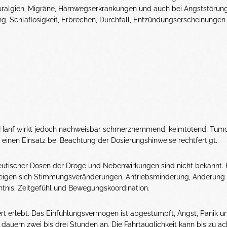
ralgien, Migräne, Harnwegserkrankungen und auch bei Angststörun
, Schlaflosigkeit, Erbrechen, Durchfall, Entzündungserscheinungen
gt. Hanf wirkt jedoch nachweisbar schmerzhemmend, keimtötend, Tumo
nen Einsatz bei Beachtung der Dosierungshinweise rechtfertigt.
ischer Dosen der Droge und Nebenwirkungen sind nicht bekannt. B
) zeigen sich Stimmungsveränderungen, Antriebsminderung, Änderung
nis, Zeitgefühl und Bewegungskoordination.
rt erlebt. Das Einfühlungsvermögen ist abgestumpft, Angst, Panik u
dauern zwei bis drei Stunden an. Die Fahrtauglichkeit kann bis zu ac