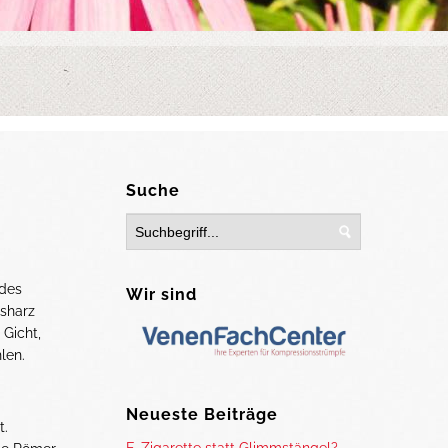
Suche
 des
Wir sind
isharz
 Gicht,
len.
Neueste Beiträge
t.