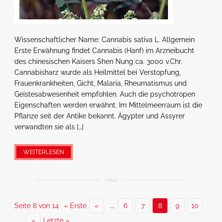
Wissenschaftlicher Name: Cannabis sativa L. Allgemein
Erste Erwähnung findet Cannabis (Hanf) im Arzneibucht
des chinesischen Kaisers Shen Nung ca. 3000 v.Chr.
Cannabisharz wurde als Heilmittel bei Verstopfung,
Frauenkrankheiten, Gicht, Malaria, Rheumatismus und
Geistesabwesenheit empfohlen. Auch die psychotropen
Eigenschaften werden erwähnt. Im Mittelmeerraum ist die
Pflanze seit der Antike bekannt. Ägypter und Assyrer
verwandten sie als […]
WEITERLESEN
Seite 8 von 14
« Erste
«
...
6
7
8
9
10
...
»
Letzte »