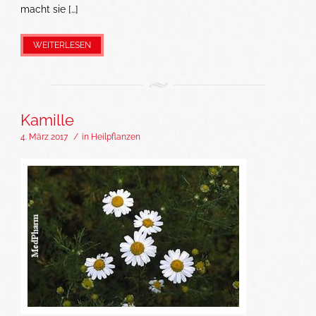
macht sie […]
WEITERLESEN
Kamille
4. März 2017
/
in
Heilpflanzen